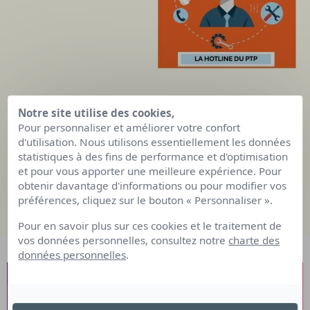
Notre site utilise des cookies,
Salarié, employeur, centre de formation,
Pour personnaliser et améliorer votre confort
d'utilisation. Nous utilisons essentiellement les données
Vous avez un dossier PTP en cours de
statistiques à des fins de performance et d'optimisation
constitution ?
et pour vous apporter une meilleure expérience. Pour
Vous avez besoin d'aide ?
obtenir davantage d'informations ou pour modifier vos
préférences, cliquez sur le bouton « Personnaliser ».
Cliquez ICI
Pour en savoir plus sur ces cookies et le traitement de
vos données personnelles, consultez notre
charte des
données personnelles
.
NOS ESPACES