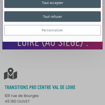
TERRITORIAUX
Tout accepter
ACCUEIL DE TRANSITIONS
Tout refuser
PRO CENTRE-VAL DE
Personnaliser
LOIRE (AU SIÈGE) :
TRANSITIONS PRO CENTRE VAL DE LOIRE
931 rue de Bourges
45 160 OLIVET