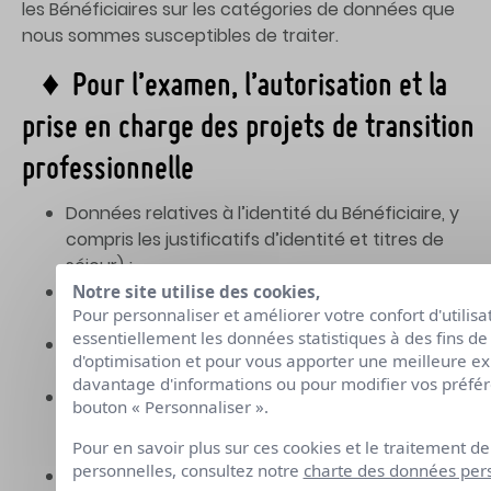
les Bénéficiaires sur les catégories de données que
nous sommes susceptibles de traiter.
♦ Pour l’examen, l’autorisation et la
prise en charge des projets de transition
professionnelle
Données relatives à l’identité du Bénéficiaire, y
compris les justificatifs d’identité et titres de
séjour) ;
Données relatives aux régimes social et fiscal du
Notre site utilise des cookies,
Pour personnaliser et améliorer votre confort d'utilisa
Bénéficiaire ;
essentiellement les données statistiques à des fins d
Données relatives à la situation familiale du
d'optimisation et pour vous apporter une meilleure ex
Bénéficiaire ;
davantage d'informations ou pour modifier vos préfére
Le cas échéant, données relatives à ‘une situation
bouton « Personnaliser ».
de handicap ou au statut de bénéficiaire de
Pour en savoir plus sur ces cookies et le traitement d
l’obligation d’emploi du demandeur ;
personnelles, consultez notre
charte des données per
Données relatives au parcours professionnel du