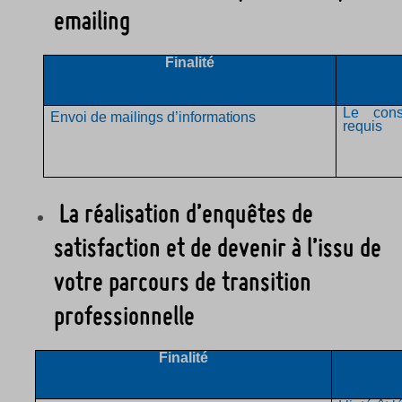
emailing
Finalité
Le cons
Envoi de mailings d’informations
requis
La réalisation d’enquêtes de
satisfaction et de devenir à l’issu de
votre parcours de transition
professionnelle
Finalité