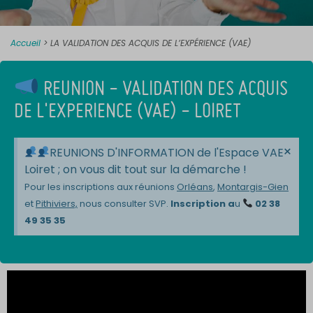
Accueil
>
LA VALIDATION DES ACQUIS DE L’EXPÉRIENCE (VAE)
REUNION - VALIDATION DES ACQUIS
DE L'EXPERIENCE (VAE) - LOIRET
×
REUNIONS D'INFORMATION de l'Espace VAE
Loiret ; on vous dit tout sur la démarche !
Pour les inscriptions aux réunions
Orléans
,
Montargis-Gien
et
Pithiviers,
nous consulter SVP.
Inscription a
u
02 38
49 35 35