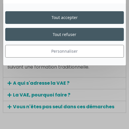
LA VAE, c'est quoi ?
Tout accepter
La Validation des Acquis de l’Expérience (VAE)
permet de valoriser son expérience
professionnelle ou associative en obtenant un
Tout refuser
diplôme ou une certification.
Personnaliser
♦ À noter : une certification obtenue par la VAE a
la même valeur qu’une certification obtenue en
suivant une formation traditionnelle.
A qui s'adresse la VAE ?​
La VAE, pourquoi faire ?​
Vous n'êtes pas seul dans ces démarches ​